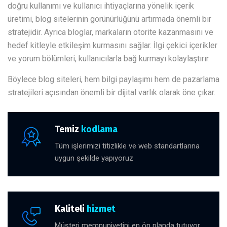
doğru kullanımı ve kullanıcı ihtiyaçlarına yönelik içerik
üretimi, blog sitelerinin görünürlüğünü artırmada önemli bir
stratejidir. Ayrıca bloglar, markaların otorite kazanmasını ve
hedef kitleyle etkileşim kurmasını sağlar. İlgi çekici içerikler
ve yorum bölümleri, kullanıcılarla bağ kurmayı kolaylaştırır.
Böylece blog siteleri, hem bilgi paylaşımı hem de pazarlama
stratejileri açısından önemli bir dijital varlık olarak öne çıkar.
Temiz
kodlama
Tüm işlerimizi titizlikle ve web standartlarına
uygun şekilde yapıyoruz
Kaliteli
hizmet
Müşteri memnuniyetini en ön planda tutuyor