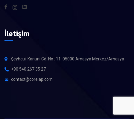
İletişim
Şeyhcui, Kanuni Cd. No : 11, 05000 Amasya Merkez/Amasya
+90 540 267 35 27
contact@corelap.com
©
2026
CORELAP Development – Tüm Hakları Saklıdır.